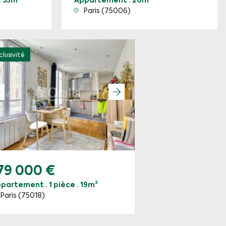
· 53m²
Appartement · 26m²
Paris (75006)
clusivité
79 000 €
partement · 1 pièce · 19m²
Paris (75018)