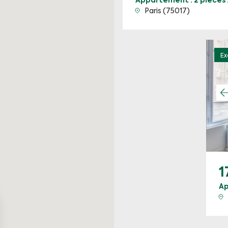
Appartement · 2 pièces 
Paris (75017)
Ex
1
Ap