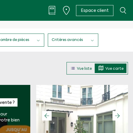
Espace client
ombre de pièces
Critères avancés
Vue liste
Vue carte
vente ?
pour
 votre bien