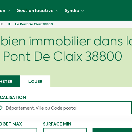
ion
Gestion locative
Syndic
 38
Le Pont De Claix 38800
bien immobilier dans la
cative
Pont De Claix 38800
HETER
LOUER
CALISATION
DGET MAX
SURFACE MIN