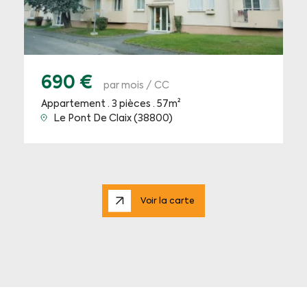
690 €
par mois / CC
Appartement · 3 pièces · 57m²
Le Pont De Claix (38800)
Voir la carte