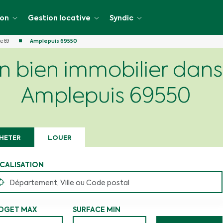
ion
Gestion locative
Syndic
e 69
Amplepuis 69550
n bien immobilier dans l
cative
Amplepuis 69550
HETER
LOUER
CALISATION
DGET MAX
SURFACE MIN