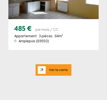
485 €
par mois / CC
Appartement · 3 pièces · 64m²
Amplepuis (69550)
Voir la carte