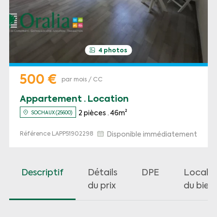
4 photos
500 €
par mois / CC
Appartement · Location
2 pièces · 46m²
SOCHAUX (25600)
Référence LAPP51902298
Disponible immédiatement
Descriptif
Détails
DPE
Localis
du prix
du bien