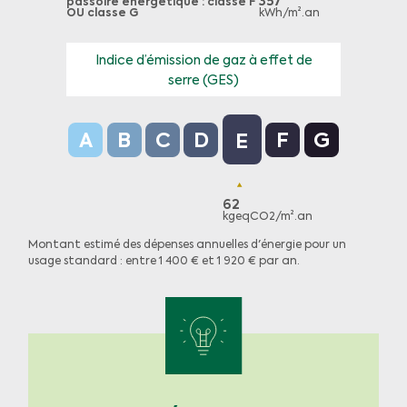
357
passoire énergétique : classe F
OU classe G
kWh/m².an
Indice d’émission de gaz à effet de
serre (GES)
Indice d’émission de gaz à effet de serre (GES
A
B
C
D
F
G
E
62
kgeqCO2/m².an
Montant estimé des dépenses annuelles d'énergie pour un
usage standard : entre 1 400 € et 1 920 € par an.