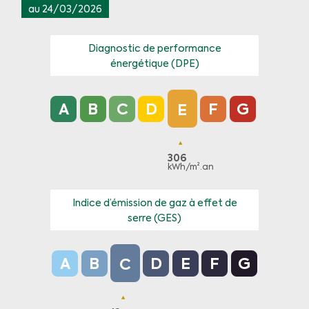
au 24/03/2026
Diagnostic de performance
énergétique (DPE)
Diagnostic de performance énergétique (DPE) 
A
B
C
D
F
G
E
306
kWh/m².an
Indice d’émission de gaz à effet de
serre (GES)
Indice d’émission de gaz à effet de serre (GES
A
B
D
E
F
G
C