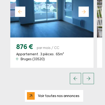
876 €
par mois / CC
Appartement · 3 pièces · 65m²
A
Bruges (33520)
Voir toutes nos annonces