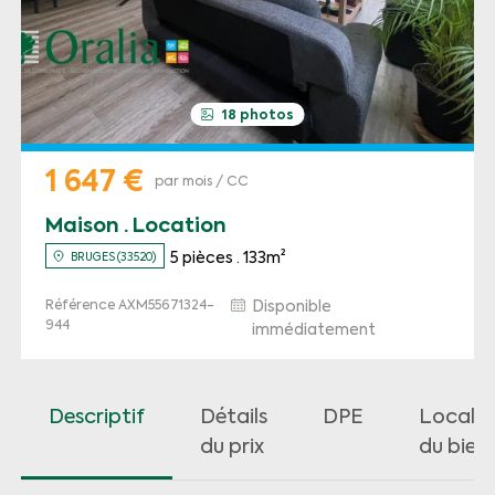
18 photos
1 647 €
par mois / CC
Maison · Location
5 pièces · 133m²
BRUGES (33520)
Référence AXM55671324-
Disponible
944
immédiatement
Descriptif
Détails
DPE
Localis
du prix
du bien