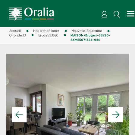
Accueil
Nos biens à louer
Nouvelle-Aquitaine
Gironde 33
Bruges 33520
MAISON-Bruges-33520-
AXM55671324-944