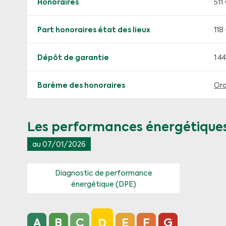
Honoraires
511
Part honoraires état des lieux
118
Dépôt de garantie
1 4
Barème des honoraires
Ora
Les performances énergétique
au 07/01/2026
Diagnostic de performance
énergétique (DPE)
Diagnostic de performance énergétique (DPE) : 
A
B
C
E
F
G
D