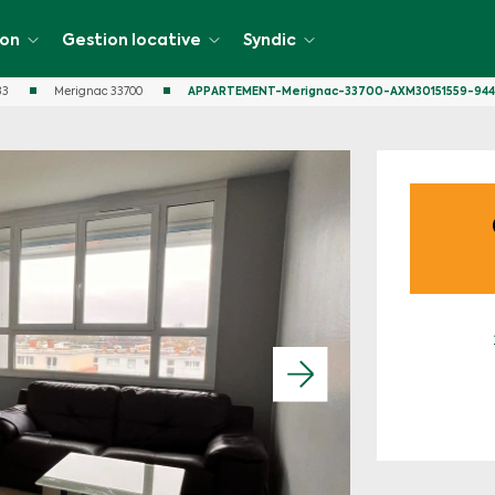
ion
Gestion locative
Syndic
33
Merignac 33700
APPARTEMENT-Merignac-33700-AXM30151559-944
cative