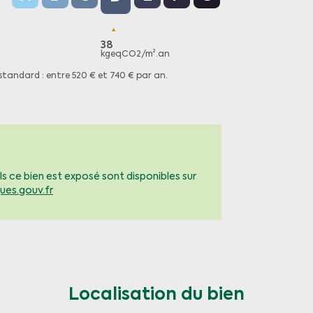
38
kgeqCO2/m².an
standard : entre 520 € et 740 € par an.
ls ce bien est exposé sont disponibles sur
ues.gouv.fr
Localisation du bien