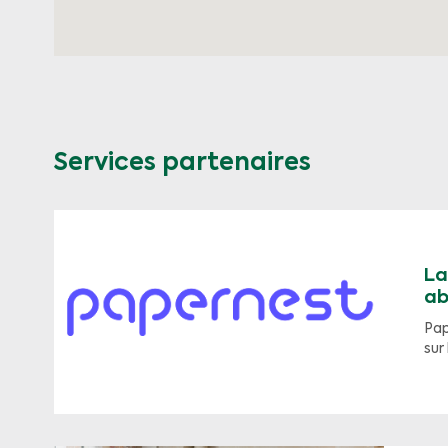
Services partenaires
La
ab
Pap
sur