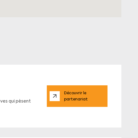
Découvrir le
partenariat
ives qui pèsent