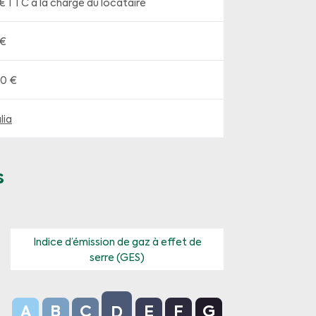
 € TTC à la charge du locataire
 €
40 €
lia
s
Indice d’émission de gaz à effet de
serre (GES)
D - 173 kWh/m².an
Indice d’émission de gaz à effet de serre (GES) : D -
A
B
C
E
F
G
D