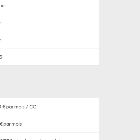
me
n
n
5
0 €
par mois / CC
€ par mois