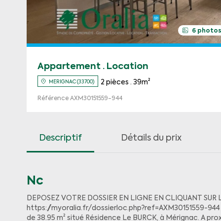
6 photo
Appartement · Location
2 pièces · 39m²
MERIGNAC (33700)
Référence AXM30151559-944
Descriptif
Détails du prix
Nc
DEPOSEZ VOTRE DOSSIER EN LIGNE EN CLIQUANT SUR LE
https://myoralia.fr/dossierloc.php?ref=AXM30151559-94
de 38.95 m² situé Résidence Le BURCK, à Mérignac. A pro