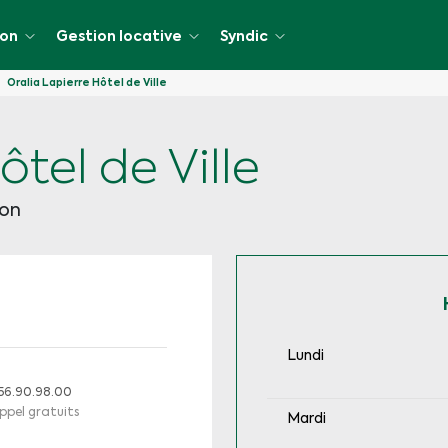
ion
Gestion locative
Syndic
Oralia Lapierre Hôtel de Ville
cative
ôtel de Ville
ion
Lundi
.56.90.98.00
ppel gratuits
Mardi