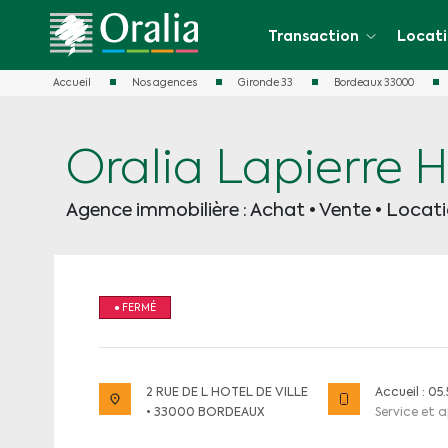
Transaction
Locat
Accueil
Nos agences
Gironde 33
Bordeaux 33000
TRANSACTION
LOCATION
GESTION LOCATIVE
SYNDIC
Nos biens à vendre
Nos biens à louer
Faire gérer votre bien en gestion lo
Syndic de copropriété
Oralia Lapierre H
Estimateur Prix de vente
Louer
Mandat loyer garanti
Agence immobilière : Achat • Vente • Locat
Acheter
Connaître le loyer de votre bien
Vendre
● FERMÉ
2 RUE DE L HOTEL DE VILLE
Accueil : 05
• 33000 BORDEAUX
Service et a