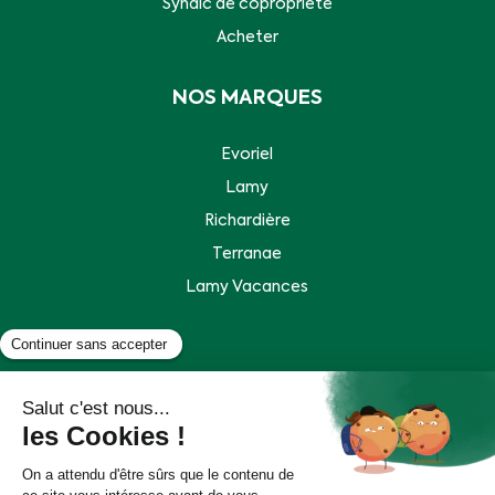
Syndic de copropriété
Acheter
NOS MARQUES
Evoriel
Lamy
Richardière
Terranae
Lamy Vacances
Plan de site
Mentions légales
Politique de données personnelles