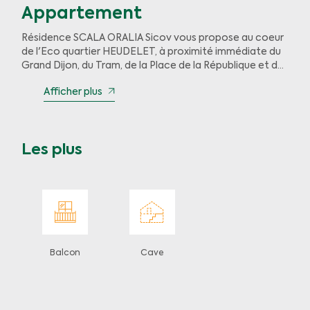
Appartement
Résidence SCALA ORALIA Sicov vous propose au coeur
de l'Eco quartier HEUDELET, à proximité immédiate du
Grand Dijon, du Tram, de la Place de la République et du
Centre commercial de la Toison d'Or, ce bel
Afficher plus
appartement en étage comprenant ; Une grande
entrée avec placard, salle d'eau avec douche italienne
et WC, pièce de vie avec coin cuisine aménagée et
équipée ouvert sur séjour bénéficiant d'un balcon
Les plus
exposé OUEST, grande chambre avec placard et accès
balcon. Logement vendu avec locataire en place. Votre
contact : Thomas VIENOT 07.83.78.50.99
Balcon
Cave