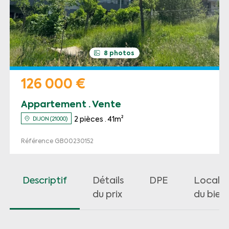
8 photos
126 000 €
Appartement · Vente
2 pièces · 41m²
DIJON (21000)
Référence GB00230152
Descriptif
Détails
DPE
Localis
du prix
du bien