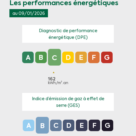
Les performances énergétiques
au 09/01/2026
Diagnostic de performance
énergétique (DPE)
Diagnostic de performance énergétique (DPE) 
A
B
D
E
F
G
C
162
kWh/m².an
Indice d’émission de gaz à effet de
serre (GES)
Indice d’émission de gaz à effet de serre (GES
A
C
D
E
F
G
B