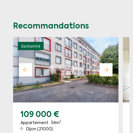
Recommandations
Exclusivité
109 000 €
Appartement · 54m²
A
Dijon (21000)