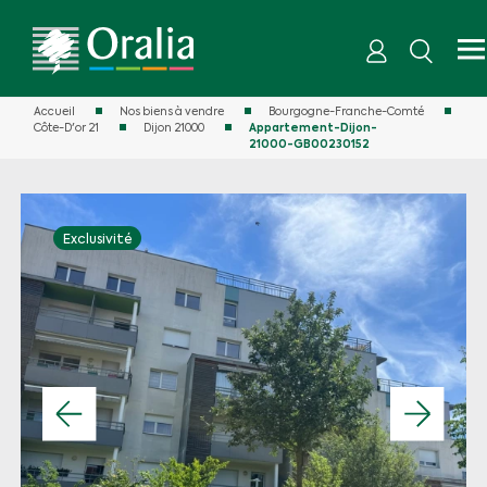
Accueil
Nos biens à vendre
Bourgogne-Franche-Comté
Côte-D'or 21
Dijon 21000
Appartement-Dijon-
21000-GB00230152
Exclusivité