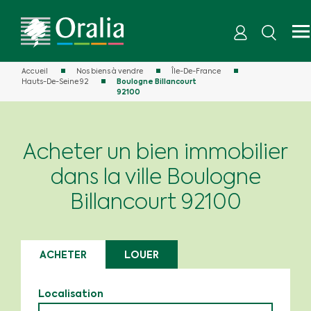
Accueil
Nos biens à vendre
Île-De-France
Hauts-De-Seine 92
Boulogne Billancourt
92100
Acheter un bien immobilier
dans la ville Boulogne
Billancourt 92100
ACHETER
LOUER
Localisation