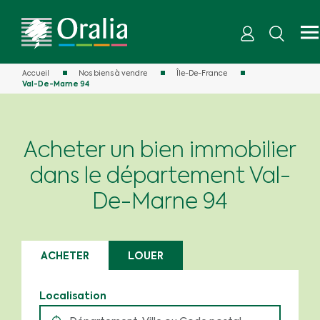
Accueil
Nos biens à vendre
Île-De-France
Val-De-Marne 94
Acheter un bien immobilier
dans le département Val-
De-Marne 94
ACHETER
LOUER
Localisation