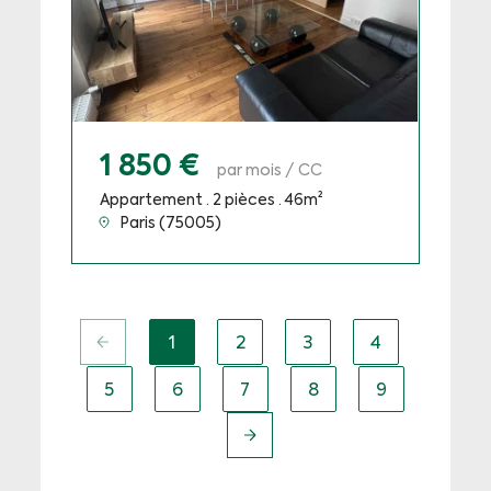
1 850 €
par mois / CC
Appartement · 2 pièces · 46m²
Paris (75005)
1
2
3
4
(current)
5
6
7
8
9