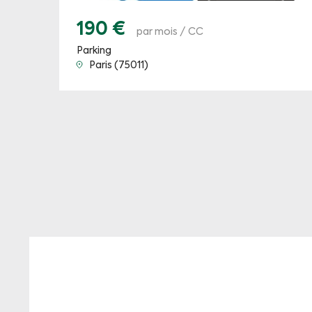
190 €
par mois / CC
Parking
Paris (75011)