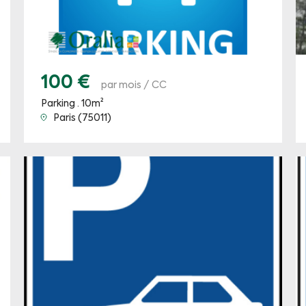
100 €
par mois / CC
Parking · 10m²
Paris (75011)