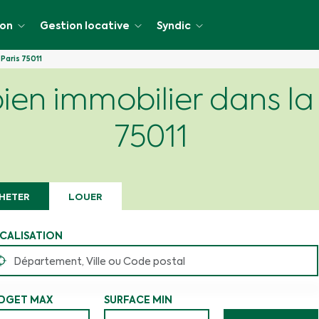
ion
Gestion locative
Syndic
Paris 75011
ien immobilier dans la v
cative
75011
HETER
LOUER
CALISATION
DGET MAX
SURFACE MIN