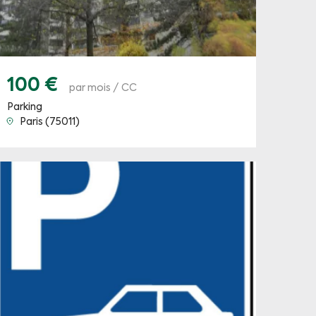
100 €
par mois / CC
Parking
Paris (75011)