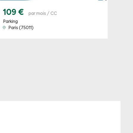
109 €
par mois / CC
Parking
Paris (75011)