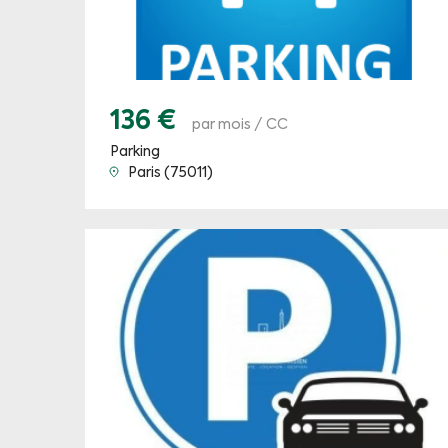
136 €
par mois / CC
Parking
Paris (75011)