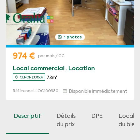
1 photos
974 €
par mois / CC
Local commercial · Location
73m²
CENON (33150)
Référence LLOC100380
Disponible immédiatement
Descriptif
Détails
DPE
Localis
du prix
du bien