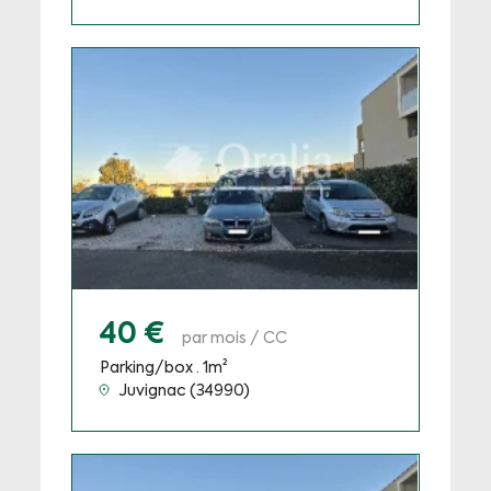
40 €
par mois / CC
Parking/box · 1m²
Juvignac (34990)