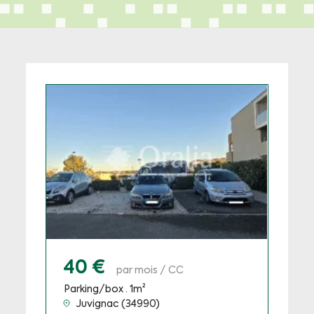
40 €
par mois / CC
Parking/box · 1m²
Juvignac (34990)