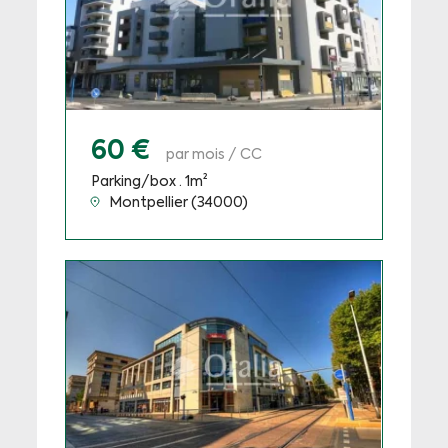
60 €
par mois / CC
Parking/box · 1m²
Montpellier (34000)