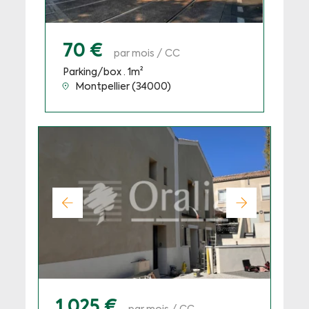
70 €
par mois / CC
Parking/box · 1m²
Montpellier (34000)
1 025 €