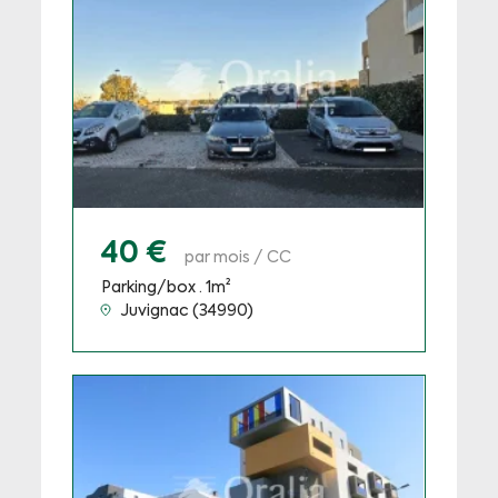
40 €
par mois / CC
Parking/box · 1m²
Juvignac (34990)