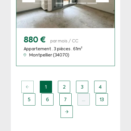
880 €
par mois / CC
Appartement · 3 pièces · 61m²
Montpellier (34070)
1
2
3
4
(current)
5
6
7
…
13