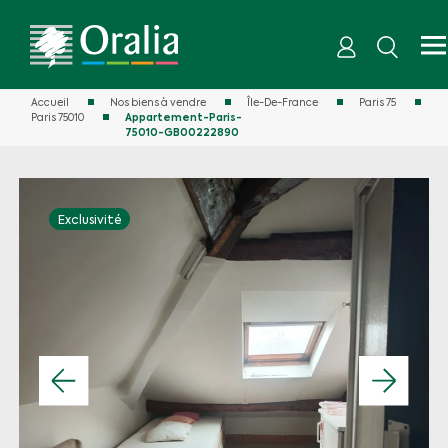
Accueil
Nos biens à vendre
Île-De-France
Paris 75
Paris 75010
Appartement-Paris-
75010-GB00222890
Exclusivité