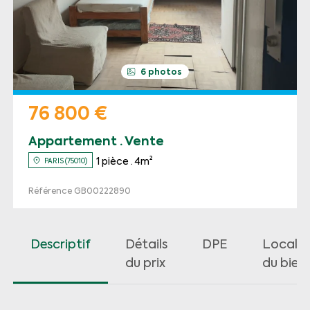
6 photos
76 800 €
Appartement · Vente
1 pièce · 4m²
PARIS (75010)
Référence GB00222890
Descriptif
Détails
DPE
Localis
du prix
du bien