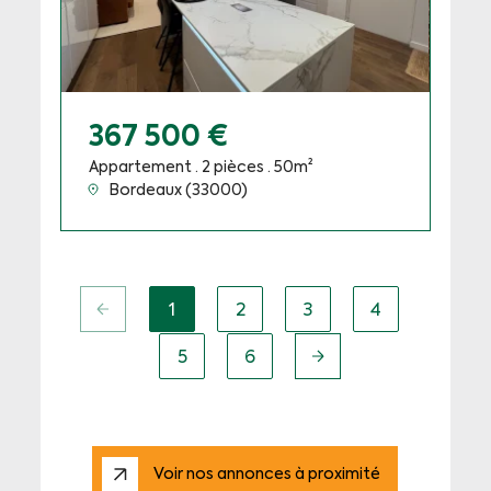
367 500 €
Appartement · 2 pièces · 50m²
Bordeaux (33000)
1
2
3
4
(current)
5
6
Voir nos annonces à proximité