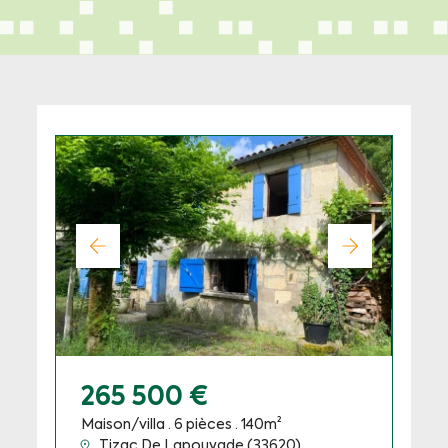
265 500 €
Maison/villa · 6 pièces · 140m²
Tizac De Lapouyade (33620)