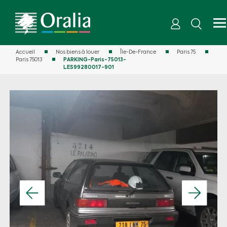
Accueil
Nos biens à louer
Île-De-France
Paris 75
Paris 75013
PARKING-Paris-75013-
LES99280017-901