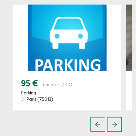
95 €
par mois / CC
Parking
P
Paris (75013)