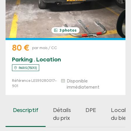
3 photos
80 €
par mois / CC
Parking · Location
PARIS (75013)
Référence LES99280017-
Disponible
901
immédiatement
Descriptif
Détails
DPE
Localis
du prix
du bien