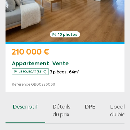
10 photos
210 000 €
Appartement · Vente
3 pièces · 64m²
LE BOUSCAT (33110)
Référence GB00226068
Descriptif
Détails
DPE
Localis
du prix
du bien