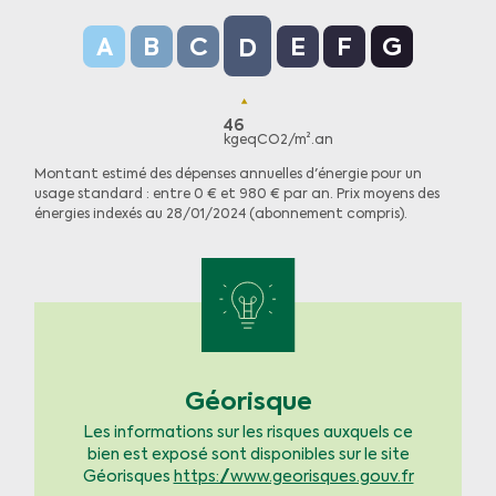
Indice d’émission de gaz à effet de serre (GES
A
B
C
E
F
G
D
46
kgeqCO2/m².an
Montant estimé des dépenses annuelles d'énergie pour un
usage standard : entre 0 € et 980 € par an. Prix moyens des
énergies indexés au 28/01/2024 (abonnement compris).
Géorisque
Les informations sur les risques auxquels ce
bien est exposé sont disponibles sur le site
Géorisques
https://www.georisques.gouv.fr