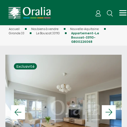
Accueil
Nos biens à vendre
Nouvelle-Aquitaine
Gironde 33
Le Bouscat 33110
Appartement-Le
Bouscat-33110-
GB00226068
Exclusivité