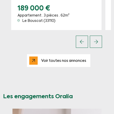
189 000 €
Appartement · 3 pièces · 62m²
A
Le Bouscat (33110)
Voir toutes nos annonces
Les engagements Oralia