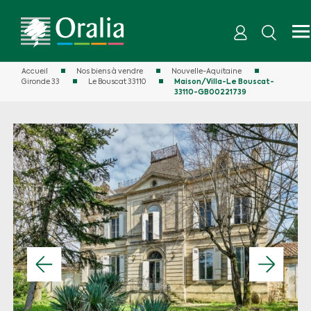
Accueil
Nos biens à vendre
Nouvelle-Aquitaine
Gironde 33
Le Bouscat 33110
Maison/Villa-Le Bouscat-
33110-GB00221739