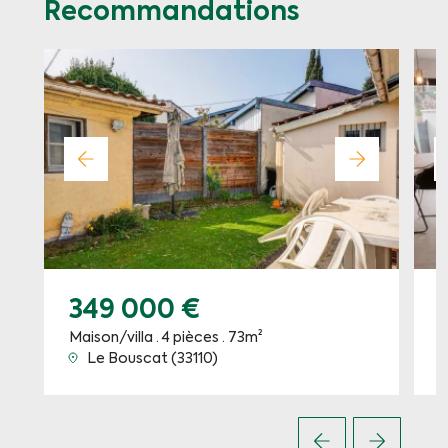
Recommandations
349 000 €
Maison/villa · 4 pièces · 73m²
M
Le Bouscat (33110)