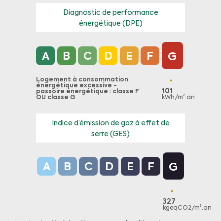
Diagnostic de performance
énergétique (DPE)
Diagnostic de performance énergétique (DPE) 
A
B
C
D
E
F
G
Logement à consommation
énergétique excessive -
101
passoire énergétique : classe F
OU classe G
kWh/m².an
Indice d’émission de gaz à effet de
serre (GES)
Indice d’émission de gaz à effet de serre (GES
A
B
C
D
E
F
G
327
kgeqCO2/m².an