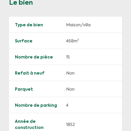
Le bien
sont disponibles sur le site Géorisques :
www.georisques.gouv.frORALIA AXEL IMMOBILIER Le
Bouscat, 9 Place Gambetta Tél 05 56 02 84 84 -
www.oralia.fr
Type de bien
Maison/villa
Surface
468m²
Nombre de pièce
15
Refait à neuf
Non
Parquet
Non
Nombre de parking
4
Année de
1852
construction