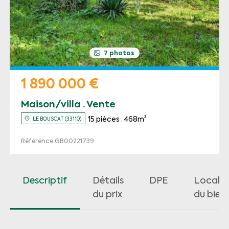
7 photos
1 890 000 €
Maison/villa · Vente
15 pièces · 468m²
LE BOUSCAT (33110)
Référence GB00221739
Descriptif
Détails
DPE
Localis
du prix
du bien